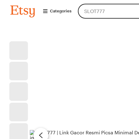
Skip
Search
Etsy
to
Categories
for
Content
items
or
shops