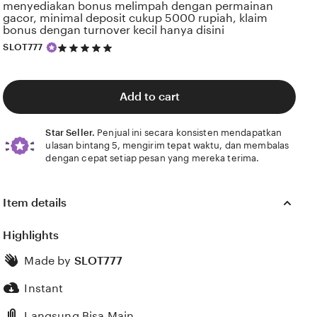
menyediakan bonus melimpah dengan permainan
gacor, minimal deposit cukup 5000 rupiah, klaim
bonus dengan turnover kecil hanya disini
5
SLOT777
out
of
5
stars
Add to cart
Star Seller.
Penjual ini secara konsisten mendapatkan
ulasan bintang 5, mengirim tepat waktu, dan membalas
dengan cepat setiap pesan yang mereka terima.
Item details
Highlights
Made by
SLOT777
Instant
Langsung Bisa Main