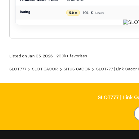
Rating
5.0 ⭐
- 100.1K ulasan
Listed on Jan 05, 2026
200k+ favorites
SLOT777
SLOT GACOR
SITUS GACOR
SLOT777 | Link Gacor
SLOT777 | Link 
En
y
em