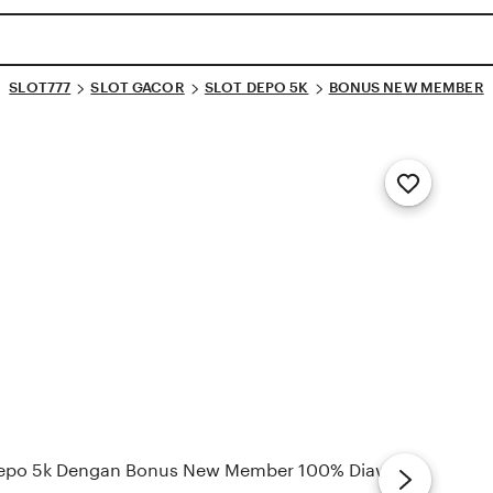
SLOT777
SLOT GACOR
SLOT DEPO 5K
BONUS NEW MEMBER
Add
to
Favorites