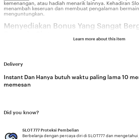
kemenangan, atau hadiah menarik lainnya. Kehadiran Slot
menambah keseruan dan membuat pengalaman bermain t
menguntungkan.
Menyediakan Bonus Yang Sangat Ber
Bermain Slot
Learn more about this item
Tersedia berbagai jenis Slot Bonus seperti putaran grati
kemenangan, dan hadiah menarik lainnya.
Setiap permainan memiliki fitur bonus yang berbeda-bed
memilih sesuai selera.
Delivery
Minimal Deposit Terjangkau
Opsi Slot Depo 5k memungkinkan siapa saja untuk memu
Instant Dan Hanya butuh waktu paling lama 10 men
sangat ringan, yaitu lima ribu rupiah.
memesan
Ini memudahkan pemula untuk mencoba tanpa risik
Pilihan Bonus Lengkap Dengan Tur
Bonus TO Kecil diberikan berdasarkan total taruhan
syarat yang tidak terlalu tinggi. Cocok bagi pemain 
Did you know?
berat
Akses Mudah dari Ponsel atau Ko
SLOT777 Proteksi Pembelian
Platform bisa diakses dari berbagai perangkat t
Berbelanja dengan percaya diri di SLOT777 dan mengetahui j