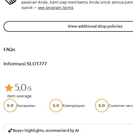
tambahan. Cukup buka browser dan masuk.
pesanan Anda, kami siap membantu Anda untuk semua pe
syarat —
see program terms
Informasi Permainan yang Jela
Setiap permainan dilengkapi dengan atura
dijelaskan dengan sederhana, membant
View additional shop policies
permainan sebelum mulai.
RTP (Return to Player) Tra
Setiap permainan dilengkapi dengan info
FAQs
persentase pengembalian kepada pemai
RTP biasanya ditampilkan secara je
bermain.
Informasi SLOT777
Dengangan adanya RTP, kamu bisa 
kemenangan dalam jangka panjang. 
semakin besar potensi pengembalia
dapatkan.
5.0
Informasi RTP ini diperbarui secara
/5
selalu mendapat data terbaru.
item average
Keamanan Terjamin
5.0
5.0
5.0
Kecepatan
Kelengkapan
Customer serv
Keamanan adalah prioritas utama. 
berlapis dengan teknologi enkripsi 
melindungi data pribadi dan transak
Setiap informasi yang kamu kirimkan,
Buyer highlights, summarized by AI
maupun deposit, akan terlindungi da