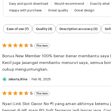
tidak bertanggung jawab.
Easy and quick download
Would recommend
Exactly what
Selain itu, sistem RNG (Random Nu
Happy with purchase
Great quality
Great design
bersertifikasi memastikan setiap ha
benar acak dan adil
Sistem (< Fair Play)
Filter
Ease of use (7)
Quality (4)
Description accuracy (3)
Sell
by
Semua permainan menggunakan sis
category
diuji dan disertifikasi oleh lembaga
Ini memastikan bahwa tidak ada mani
pemain memiliki peluang yang sama
5
5
This item
Fair play adalah komitmen yang dija
out
of
Layanan Pelanggan 24/
Bonus New Member 100% benar-benar membantu saya b
5
stars
Tim customer service siap m
Kecil juga jasangat membantu menurut saya, semua bonus
saja, baik melalui live chat, W
cukup menguntungkan.
Jika Anda mengalami kendala a
pertanyaan, kamu bisa langs
mereka.
Jakarta,Rina
Feb 16, 2025
Layanan ini tersedia setiap saat
Metode Pembayaran Le
5
5
This item
out
Tersedia berbagai metode pe
of
memudahkan Anda melakukan d
Nyari Link Slot Gacor No #1 yang aman akhirnya ketemu 
5
Mulai dari transfer bank lokal, 
stars
banget di HP, main PG Soft Tergacor jadi lancar jaya. C