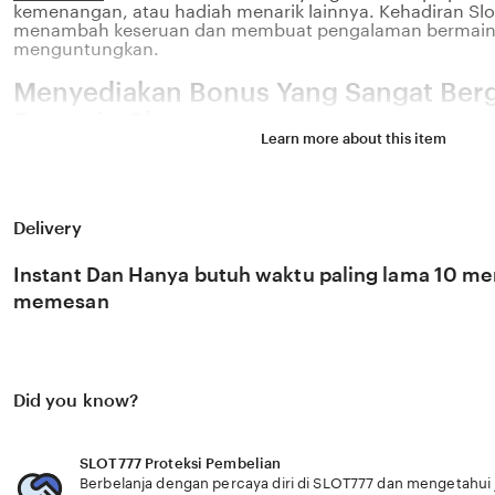
kemenangan, atau hadiah menarik lainnya. Kehadiran Slot
menambah keseruan dan membuat pengalaman bermain t
menguntungkan.
Menyediakan Bonus Yang Sangat Ber
Bermain Slot
Learn more about this item
Tersedia berbagai jenis Slot Bonus seperti putaran grati
kemenangan, dan hadiah menarik lainnya.
Setiap permainan memiliki fitur bonus yang berbeda-bed
memilih sesuai selera.
Delivery
Minimal Deposit Terjangkau
Opsi Slot Depo 5k memungkinkan siapa saja untuk memu
Instant Dan Hanya butuh waktu paling lama 10 men
sangat ringan, yaitu lima ribu rupiah.
memesan
Ini memudahkan pemula untuk mencoba tanpa risik
Pilihan Bonus Lengkap Dengan Tur
Bonus TO Kecil diberikan berdasarkan total taruhan
syarat yang tidak terlalu tinggi. Cocok bagi pemain 
Did you know?
berat
Akses Mudah dari Ponsel atau Ko
SLOT777 Proteksi Pembelian
Platform bisa diakses dari berbagai perangkat t
Berbelanja dengan percaya diri di SLOT777 dan mengetahui j