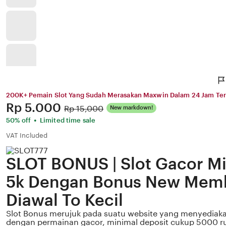
200K+ Pemain Slot Yang Sudah Merasakan Maxwin Dalam 24 Jam Ter
Price:
Rp 5.000
Original
Rp 15,000
New markdown!
Price:
•
50% off
Limited time sale
VAT Included
SLOT BONUS | Slot Gacor M
5k Dengan Bonus New Mem
Diawal To Kecil
Slot Bonus merujuk pada suatu website yang menyedia
dengan permainan gacor, minimal deposit cukup 5000 ru