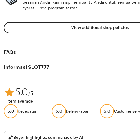
tambahan. Cukup buka browser dan masuk.
pesanan Anda, kami siap membantu Anda untuk semua pe
syarat —
see program terms
Informasi Permainan yang Jela
Setiap permainan dilengkapi dengan atura
dijelaskan dengan sederhana, membant
View additional shop policies
permainan sebelum mulai.
RTP (Return to Player) Tra
Setiap permainan dilengkapi dengan info
FAQs
persentase pengembalian kepada pemai
RTP biasanya ditampilkan secara je
bermain.
Informasi SLOT777
Dengangan adanya RTP, kamu bisa 
kemenangan dalam jangka panjang. 
semakin besar potensi pengembalia
dapatkan.
5.0
Informasi RTP ini diperbarui secara
/5
selalu mendapat data terbaru.
item average
Keamanan Terjamin
5.0
5.0
5.0
Kecepatan
Kelengkapan
Customer serv
Keamanan adalah prioritas utama. 
berlapis dengan teknologi enkripsi 
melindungi data pribadi dan transak
Setiap informasi yang kamu kirimkan,
Buyer highlights, summarized by AI
maupun deposit, akan terlindungi da