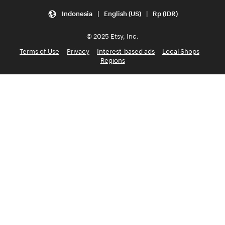
Indonesia | English (US) | Rp (IDR)
© 2025 Etsy, Inc.
Terms of Use
Privacy
Interest-based ads
Local Shops
Regions