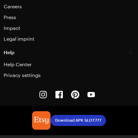
Careers
Press
Impact
Legal imprint
Help
Help Center
Privacy settings
Instagram
Facebook
Pinterest
Youtube
Download APK SLOT777