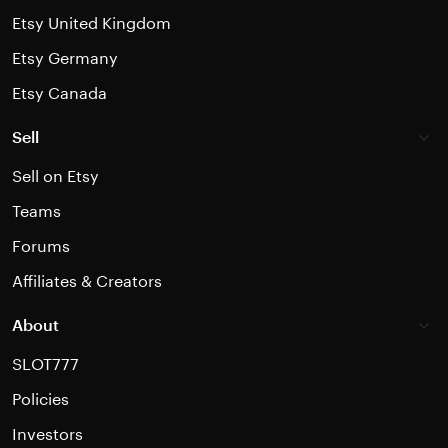
Etsy United Kingdom
Etsy Germany
Etsy Canada
Sell
Sell on Etsy
Teams
Forums
Affiliates & Creators
About
SLOT777
Policies
Investors