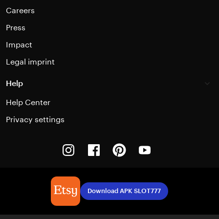
Careers
Press
Impact
Legal imprint
Help
Help Center
Privacy settings
Instagram
Facebook
Pinterest
Youtube
Download APK SLOT777