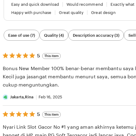
tidak bertanggung jawab.
Easy and quick download
Would recommend
Exactly what
Selain itu, sistem RNG (Random Nu
Happy with purchase
Great quality
Great design
bersertifikasi memastikan setiap ha
benar acak dan adil
Sistem (< Fair Play)
Filter
Ease of use (7)
Quality (4)
Description accuracy (3)
Sell
by
Semua permainan menggunakan sis
category
diuji dan disertifikasi oleh lembaga
Ini memastikan bahwa tidak ada mani
pemain memiliki peluang yang sama
5
5
This item
Fair play adalah komitmen yang dija
out
of
Layanan Pelanggan 24/
Bonus New Member 100% benar-benar membantu saya b
5
stars
Tim customer service siap m
Kecil juga jasangat membantu menurut saya, semua bonus
saja, baik melalui live chat, W
cukup menguntungkan.
Jika Anda mengalami kendala a
pertanyaan, kamu bisa langs
mereka.
Jakarta,Rina
Feb 16, 2025
Layanan ini tersedia setiap saat
Metode Pembayaran Le
5
5
This item
out
Tersedia berbagai metode pe
of
memudahkan Anda melakukan d
Nyari Link Slot Gacor No #1 yang aman akhirnya ketemu 
5
Mulai dari transfer bank lokal, 
stars
banget di HP, main PG Soft Tergacor jadi lancar jaya. C