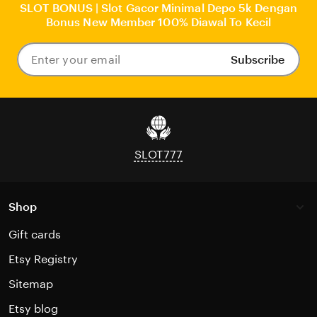
SLOT BONUS | Slot Gacor Minimal Depo 5k Dengan
Bonus New Member 100% Diawal To Kecil
Subscribe
Enter
your
email
SLOT777
Shop
Gift cards
Etsy Registry
Sitemap
Etsy blog