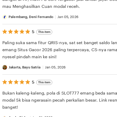
pembayaran digital lainnya.
Semua metode pembayaran di
mau Menghasilkan Cuan modal receh.
dan aman.
Palembang, Deni Fernando
Jan 05, 2026
5
5
This item
out
of
Paling suka sama fitur QRIS-nya, sat set banget saldo la
5
stars
emang Situs Gacor 2026 paling terpercaya, CS-nya rama
nyesel pindah main ke sini!
Jakarta, Bayu Satria
Jan 05, 2026
5
5
This item
out
of
Bukan kaleng-kaleng, pola di SLOT777 emang beda sama s
5
stars
modal 5k bisa ngerasain pecah perkalian besar. Link resm
banget!