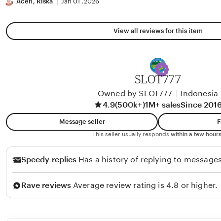
Aceh, Riska
Jan 01 ,2026
View all reviews for this item
SLOT777
Owned by SLOT777
|
Indonesia
4.9
(500k+)
1M+ sales
Since 201
Message seller
F
This seller usually responds
within a few hours
Speedy replies
Has a history of replying to messages
Rave reviews
Average review rating is 4.8 or higher.